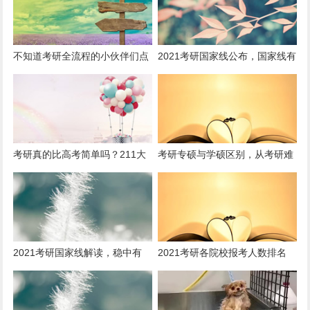
不知道考研全流程的小伙伴们点
2021考研国家线公布，国家线有
进来看看，全是干货，真的有用
涨有降，考生是有喜有忧
考研真的比高考简单吗？211大
考研专硕与学硕区别，从考研难
四学姐跟你好好唠一唠考研这件
度、就业等方面解读并给出建议
事！
2021考研国家线解读，稳中有
2021考研各院校报考人数排名
降，扩招趋势明显，擦线党还有
机会！