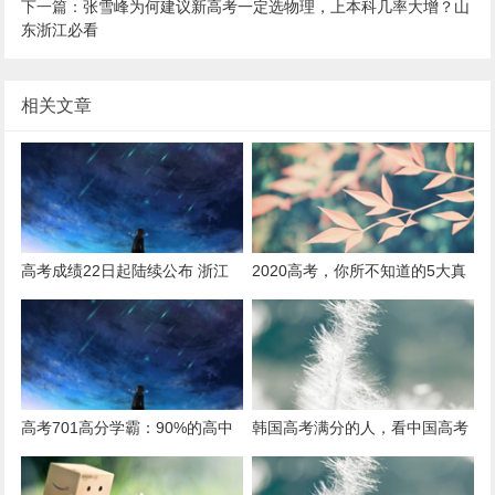
下一篇：
张雪峰为何建议新高考一定选物理，上本科几率大增？山
东浙江必看
相关文章
高考成绩22日起陆续公布 浙江
2020高考，你所不知道的5大真
高考分数线率先出炉
相！最后一个太残酷！
高考701高分学霸：90%的高中
韩国高考满分的人，看中国高考
生不懂，提高做题效率与做题量
为什么吃惊了三次？