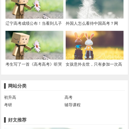
无关
辽宁高考成绩公布！当看到儿子
外国人怎么看待中国高考？网
高考成绩，妈妈高兴地话都说不
友：它让其他国家考试像是小儿
利索
科
考生写了一首《高考高考》听哭
女孩意外去世，只有参加一次高
了
考，才能投胎转世
网站分类
初升高
高考
考研
辅导课程
好文推荐