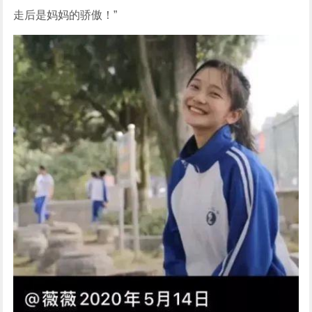
走后是妈妈的骄傲！”